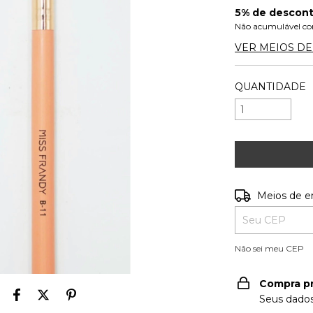
5% de descon
Não acumulável co
VER MEIOS D
QUANTIDADE
Entregas para o
Meios de e
Não sei meu CEP
Compra p
Seus dados