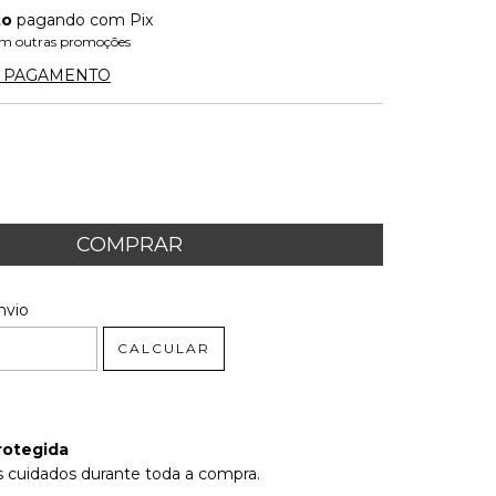
to
pagando com Pix
m outras promoções
E PAGAMENTO
 CEP:
ALTERAR CEP
nvio
CALCULAR
rotegida
 cuidados durante toda a compra.