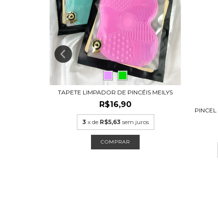
NAL PARA
ros
TAPETE LIMPADOR DE PINCÉIS MEILYS
R$16,90
PINCEL
3
x de
R$5,63
sem juros
COMPRAR