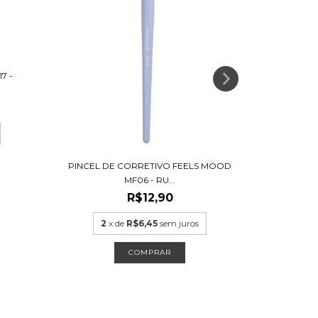
7 -
PINCEL P14
PINCEL DE CORRETIVO FEELS MOOD
MF06 - RU...
R$12,90
3
2
x de
R$6,45
sem juros