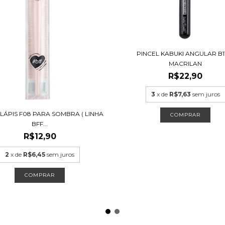
PINCEL KABUKI ANGULAR B11
MACRILAN
R$22,90
3
x de
R$7,63
sem juros
 LÁPIS F08 PARA SOMBRA ( LINHA
BFF...
R$12,90
2
x de
R$6,45
sem juros