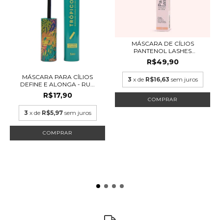
MÁSCARA DE CÍLIOS
PANTENOL LASHES
ALONGA...
R$49,90
MÁSCARA PARA CÍLIOS
3
x de
R$16,63
sem juros
DEFINE E ALONGA - RU...
R$17,90
3
x de
R$5,97
sem juros