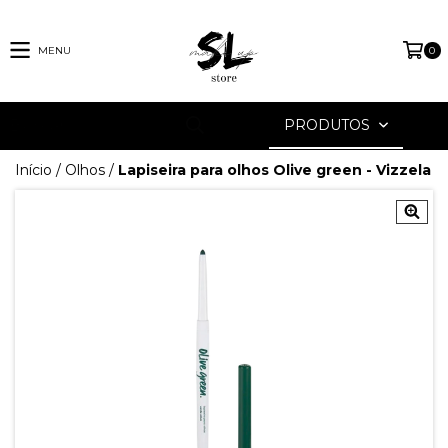
MENU
0
PRODUTOS
Início
/
Olhos
/
Lapiseira para olhos Olive green - Vizzela