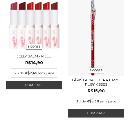
3 CORES
JELLY BALM - MELU
R$14,90
9 CORES
2
x de
R$7,45
sem juros
LÁPIS LABIAL ULTRA EASY -
RUBY KISSES
COMPRAR
R$15,90
3
x de
R$5,30
sem juros
COMPRAR