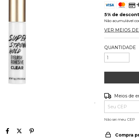
5% de descon
Não acumulável co
VER MEIOS D
QUANTIDADE
Entregas para o
Meios de e
Não sei meu CEP
Compra p