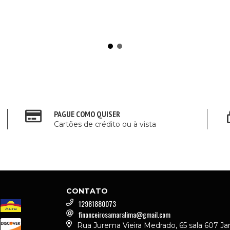
PAGUE COMO QUISER
Cartões de crédito ou à vista
CONTATO
12981880073
financeirosamaralima@gmail.com
Rua Jurema Vieira Medrado, 65 sala 607 Ja