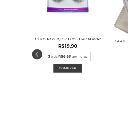
CÍLIOS POSTIÇOS 5D 05 - BROADWAY
CARTEL
R$19,90
3
x de
R$6,63
sem juros
CANTO SL16 -
ros