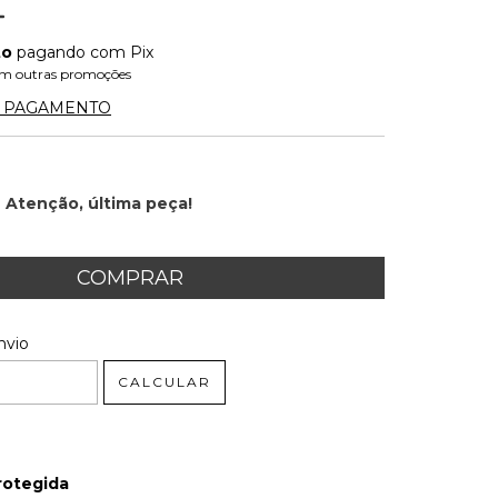
to
pagando com Pix
m outras promoções
E PAGAMENTO
Atenção, última peça!
 CEP:
ALTERAR CEP
nvio
CALCULAR
rotegida