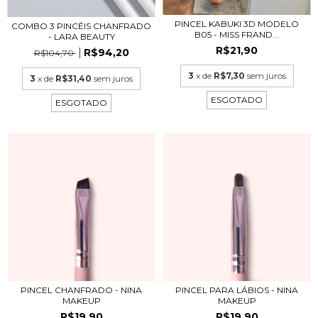
PINCEL KABUKI 3D MODELO
COMBO 3 PINCÉIS CHANFRADO
B05 - MISS FRAND...
- LARA BEAUTY
R$21,90
R$94,20
R$104,70
3
x de
R$7,30
sem juros
3
x de
R$31,40
sem juros
ESGOTADO
ESGOTADO
PINCEL PARA LÁBIOS - NINA
PINCEL CHANFRADO - NINA
MAKEUP
MAKEUP
R$19,90
R$19,90